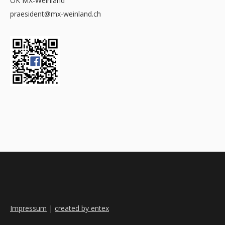
OK MX-Weinland
praesident@mx-weinland.ch
Impressum
|
created by entex